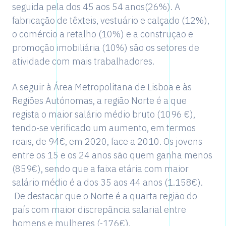
seguida pela dos 45 aos 54 anos(26%). A
fabricação de têxteis, vestuário e calçado (12%),
o comércio a retalho (10%) e a construção e
promoção imobiliária (10%) são os setores de
atividade com mais trabalhadores.
A seguir à Área Metropolitana de Lisboa e às
Regiões Autónomas, a região Norte é a que
regista o maior salário médio bruto (1096 €),
tendo-se verificado um aumento, em termos
reais, de 94€, em 2020, face a 2010. Os jovens
entre os 15 e os 24 anos são quem ganha menos
(859€), sendo que a faixa etária com maior
salário médio é a dos 35 aos 44 anos (1.158€).
De destacar que o Norte é a quarta região do
país com maior discrepância salarial entre
homens e mulheres (-176€).