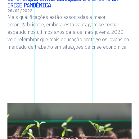
crise pandémica
20
/
01
/
2022
Mais qualificações estão associadas a maior
empregabilidade, embora esta vantagem se tenha
esbatido nos últimos anos para os mais jovens. 2020
veio relembrar que mais educação protege os jovens no
mercado de trabalho em situações de crise económica.