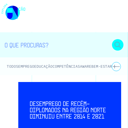
EMPREGO
EDUCAÇÃO
COMPETÊNCIAS
AWARE
BEM-ESTAR E SAÚD
TODOS
Desemprego de recém-
diplomados na Região Norte
diminuiu entre 2014 e 2021