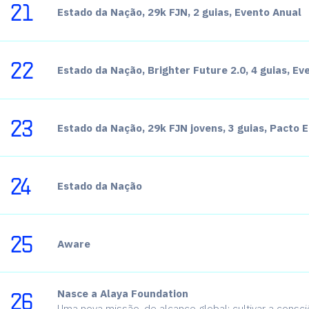
21
U
m
n
o
v
o
h
o
r
i
z
o
Estado da Nação, 29k FJN, 2 guias, Evento Anual
c
a
m
i
n
h
o
.
22
Estado da Nação, Brighter Future 2.0, 4 guias, Ev
23
Durante sete anos, a Fundação
Estado da Nação, 29k FJN jovens, 3 guias, Pacto
dedicou-se a transformar a vida
centenas de milhares de portu
24
através da educação, da empreg
Estado da Nação
do bem-estar mental.
Hoje,num mundo a ser redesen
25
Aware
inteligência artificial, surge um
questão central: como preservar
aquilo que nos torna profunda
26
Nasce a Alaya Foundation
humanos? É essa a missão da A
Uma nova missão, de alcance global: cultivar a consc