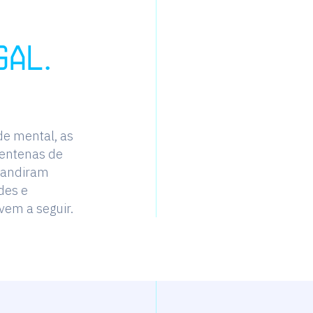
g
a
l
.
de mental, as
centenas de
pandiram
des e
vem a seguir.