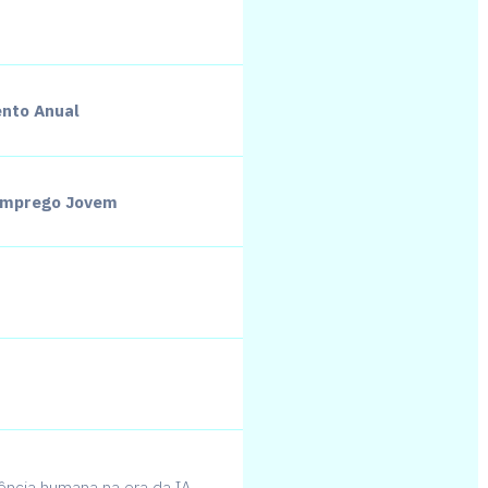
n
t
e
a
ento Anual
 José Neves
 Emprego Jovem
 de
gueses —
abilidade e
hado pela
a nova
 e cultivar
mente
laya
iência humana na era da IA.