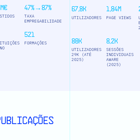
4M€
47%→87%
67,8K
1,84M
STIDOS
TAXA
UTILIZADORES
PAGE VIEWS
EMPREGABILIDADE
521
80K
8,2K
ITUIÇÕES
FORMAÇÕES
NO
UTILIZADORES
SESSÕES
29K (ATÉ
INDIVIDUAIS
2025)
AWARE
(2025)
 PUBLICAções