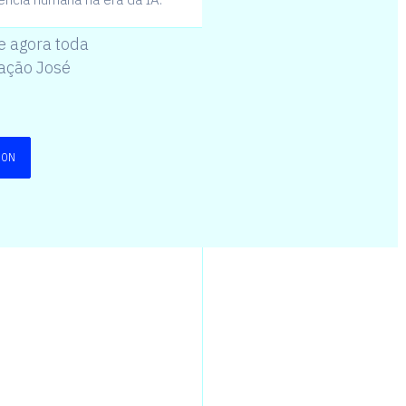
ais
e agora toda
dação José
ION