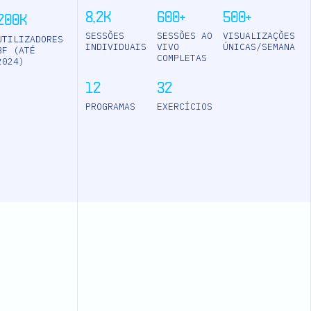
8,2K
600+
500+
200K
SESSÕES
SESSÕES AO
VISUALIZAÇÕES
UTILIZADORES
INDIVIDUAIS
VIVO
ÚNICAS/SEMANA
BF (ATÉ
COMPLETAS
2024)
12
32
PROGRAMAS
EXERCÍCIOS