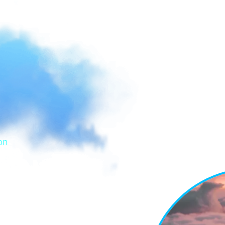
on
i
a