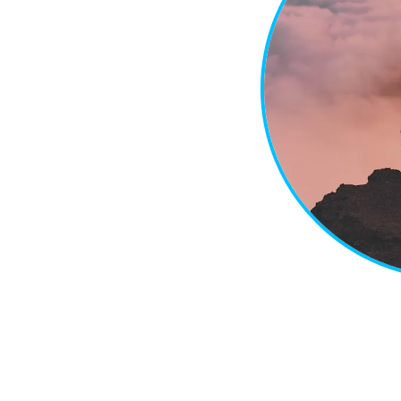
c
i
a
l
.