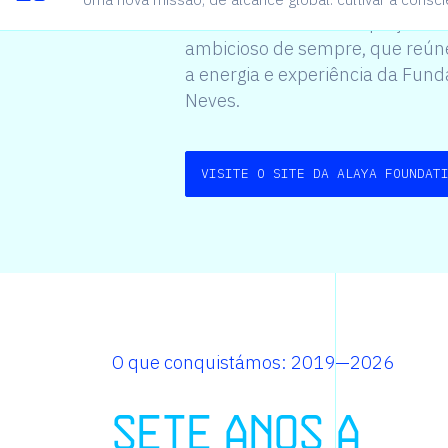
Foundation — o nosso projeto m
ambicioso de sempre, que reún
a energia e experiência da Fun
Neves.
VISITE O SITE DA ALAYA FOUNDAT
O que conquistámos: 2019—2026
S
e
t
e
a
n
o
s
a