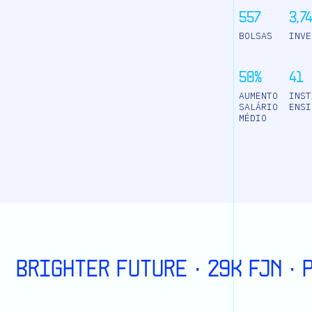
557
3,7
BOLSAS
INVE
50%
41
AUMENTO
INST
SALÁRIO
ENSI
MÉDIO
BRIGHTER FUTURE · 29K FJN ·