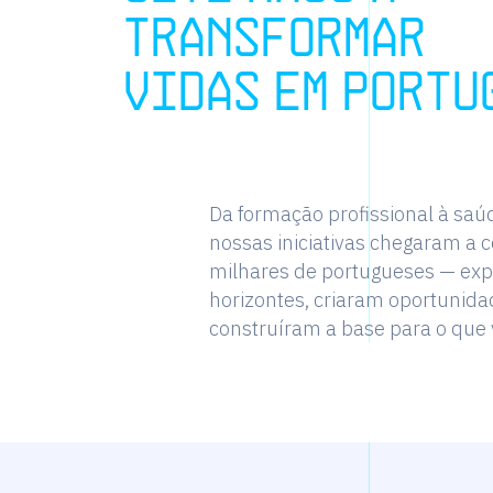
t
r
a
n
s
f
o
r
m
a
r
v
i
d
a
s
e
m
P
o
r
t
u
Da formação profissional à saú
nossas iniciativas chegaram a 
milhares de portugueses — ex
horizontes, criaram oportunida
construíram a base para o que 