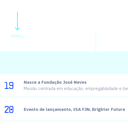
SCROLL
Da FJN à Alaya: 2019—2026
19
Nasce a Fundação José Neves
Missão centrada em educação, empregabilidade e be
S
e
t
e
a
n
o
s
a
c
o
n
s
t
r
u
i
r
20
Evento de lançamento, ISA FJN, Brighter Future
f
u
n
d
a
ç
õ
e
s
.