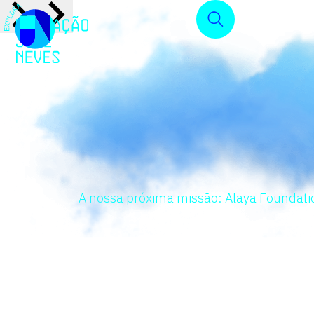
A nossa próxima missão: Alaya Foundati
C
u
l
t
i
v
a
r
a
c
o
n
s
c
i
ê
n
c