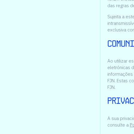
das regras de
Sujeita a es
intransmissív
exclusiva con
Comuni
Ao utilizar 
eletrónicas d
informações 
FJN. Estas c
FJN.
Privac
A sua privac
consulte a
Po