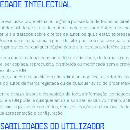
edade Intelectual
 e exclusiva proprietária ou legítima possuidora de todos os direi
ntelectual deste site e do material nele publicado. Estes trabalh
or leis e tratados sobre direitos de autor, os quais estão expres
ode imprimir uma cópia a partir do site, para seu uso pessoal e n
egar partes de qualquer página deste site para sua referência pe
ceita que o material constante do site não pode, de forma algum
o, ser copiada, reproduzida, distribuída ou modificada sem a prév
scrita da FJN.
nte, concorda e aceita em não retirar ou modificar as referências
s do autor, da marca registada ou de qualquer aviso do proprietári
erir o design, layout e disposição de toda a informação, conteúdos
 que a FJN pode, a qualquer altura e sob seu exclusivo critério, actu
 eliminar quaisquer conteúdos, serviços, opções ou funcionalida
sua apresentação e configuração.
sabilidades do utilizador