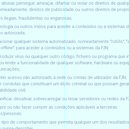
, abusar, perseguir, ameaçar, difamar ou violar os direitos de qualq
omeadamente, direitos de publicidade ou outros direitos de propr
es ilegais, fraudulentas ou enganosas;
nologia ou outros meios para aceder a conteúdos ou a sistemas 
o autorizada;
acionar qualquer sistema automatizado, nomeadamente "robôs", "
s offline", para aceder a conteúdos ou a sistemas da FJN;
ntroduzir vírus ou qualquer outro código, ficheiro ou programa que 
ou limite a funcionalidade de qualquer software, hardware ou eq
unicações;
bter acesso não autorizado à rede ou contas de utilizador da FJN;
ar condutas que constituam um ilícito criminal ou que possam gera
bilidade civil;
anificar, desativar, sobrecarregar ou lesar servidores ou redes da F
rir ou não fazer cumprir as condições aplicáveis a terceiras
es/pessoas;
r tipo de comportamento que permita qualquer um dos resultado
 supra-descritas.