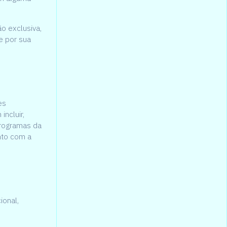
o exclusiva,
e por sua
es
incluir,
programas da
nto com a
ional,