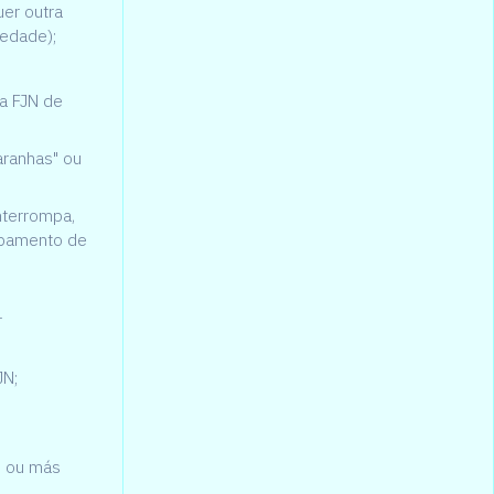
uer outra
iedade);
da FJN de
aranhas" ou
interrompa,
uipamento de
r
JN;
s ou más