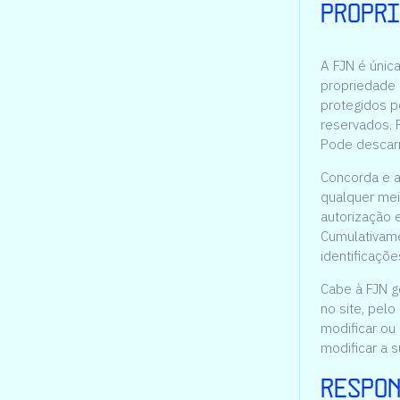
Propri
A FJN é única
propriedade i
protegidos p
reservados. P
Pode descarr
Concorda e a
qualquer mei
autorização e
Cumulativame
identificaçõe
Cabe à FJN g
no site, pelo
modificar ou
modificar a 
Respon