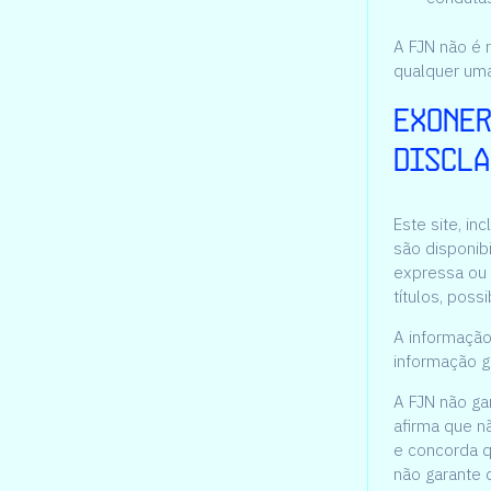
A FJN não é
qualquer uma
Exoner
discla
Este site, in
são disponib
expressa ou 
títulos, poss
A informação
informação ge
A FJN não ga
afirma que n
e concorda qu
não garante 