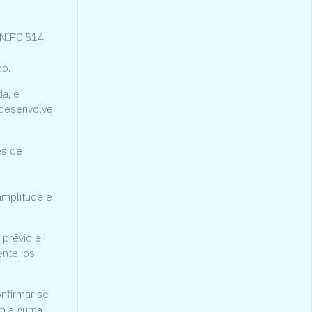
 NIPC 514
no.
a, e
 desenvolve
es de
 amplitude e
 prévio e
ente, os
onfirmar se
om alguma