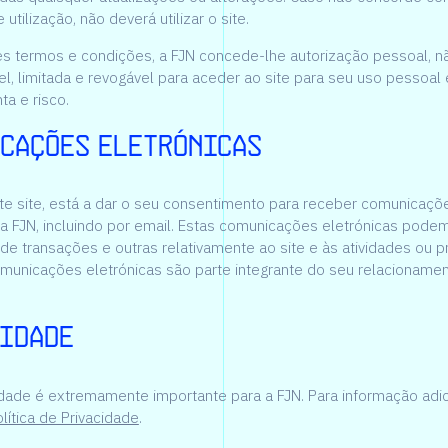
 utilização, não deverá utilizar o site.
tes termos e condições, a FJN concede-lhe autorização pessoal, nã
el, limitada e revogável para aceder ao site para seu uso pessoal 
ta e risco.
cações eletrónicas
este site, está a dar o seu consentimento para receber comunicaçõ
a FJN, incluindo por email. Estas comunicações eletrónicas podem 
de transações e outras relativamente ao site e às atividades ou 
omunicações eletrónicas são parte integrante do seu relacioname
idade
idade é extremamente importante para a FJN. Para informação adic
lítica de Privacidade
.