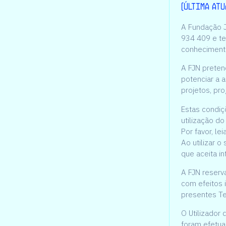
(Última atu
A Fundação J
934 409 e te
conhecimento
A FJN preten
potenciar a 
projetos, pr
Estas condiç
utilização do 
Por favor, le
Ao utilizar o
que aceita i
A FJN reserv
com efeitos i
presentes Te
O Utilizador
foram efetua