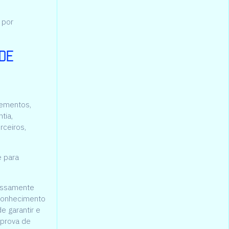
 por
de
elementos,
tia,
rceiros,
e para
ressamente
 conhecimento
e garantir e
 prova de