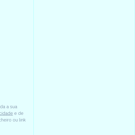
oda a sua
acidade
e de
heiro ou link