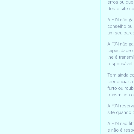
erros ou que
deste site c
A FJN não ga
conselho ou i
um seu parcei
A FJN não gar
capacidade d
lhe é transm
responsável
Tem ainda co
credenciais 
furto ou rou
transmitida 
A FJN reserv
site quando 
A FJN não fil
e não é resp