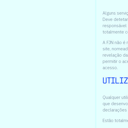
Alguns serviç
Deve detetar
responsável 
totalmente co
A FJN não é 
site, nomead
revelação da
permitir o ac
acesso.
Utiliz
Qualquer util
que desenvol
declarações 
Estão totalm