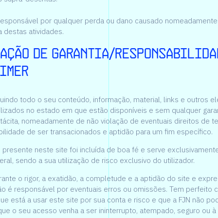
 responsável por qualquer perda ou dano causado nomeadamente
 destas atividades.
ação de garantia/responsabilida
imer
cluindo todo o seu conteúdo, informação, material, links e outros 
ilizados no estado em que estão disponíveis e sem qualquer garan
tácita, nomeadamente de não violação de eventuais direitos de te
ibilidade de ser transacionados e aptidão para um fim específico.
 presente neste site foi incluída de boa fé e serve exclusivament
ral, sendo a sua utilização de risco exclusivo do utilizador.
rante o rigor, a exatidão, a completude e a aptidão do site e exp
ão é responsável por eventuais erros ou omissões. Tem perfeito
e está a usar este site por sua conta e risco e que a FJN não pod
que o seu acesso venha a ser ininterrupto, atempado, seguro ou à