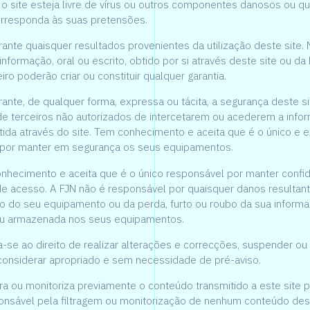
 o site esteja livre de vírus ou outros componentes danosos ou que
orresponda às suas pretensões.
rante quaisquer resultados provenientes da utilização deste site
nformação, oral ou escrito, obtido por si através deste site ou da
ro poderão criar ou constituir qualquer garantia.
ante, de qualquer forma, expressa ou tácita, a segurança deste si
e terceiros não autorizados de intercetarem ou acederem a info
itida através do site. Tem conhecimento e aceita que é o único e e
 por manter em segurança os seus equipamentos.
nhecimento e aceita que é o único responsável por manter confid
de acesso. A FJN não é responsável por quaisquer danos resultan
bo do seu equipamento ou da perda, furto ou roubo da sua inform
ou armazenada nos seus equipamentos.
a-se ao direito de realizar alterações e correcções, suspender ou
considerar apropriado e sem necessidade de pré-aviso.
tra ou monitoriza previamente o conteúdo transmitido a este site p
onsável pela filtragem ou monitorização de nenhum conteúdo dest