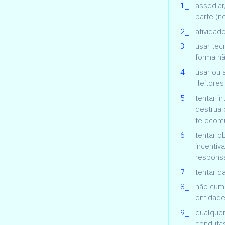
assediar
parte (n
atividad
usar tec
forma nã
usar ou 
"leitore
tentar i
destrua 
telecom
tentar o
incentiv
responsa
tentar d
não cump
entidad
qualque
condutas