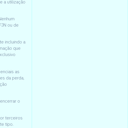
 a utilização
. Nenhum
 FJN ou de
te incluindo a
rmação que
xclusivo
enciais as
tes da perda,
ação
 encerrar o
or terceiros
e tipo.