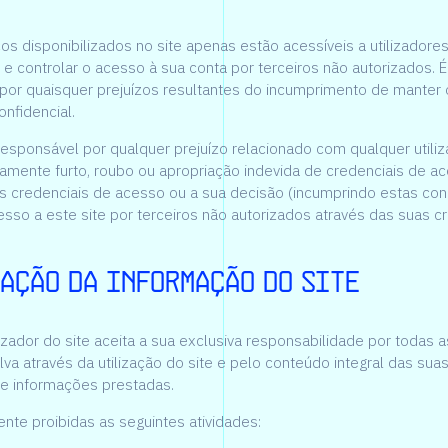
os disponibilizados no site apenas estão acessíveis a utilizadores
 e controlar o acesso à sua conta por terceiros não autorizados. É
por quaisquer prejuízos resultantes do incumprimento de manter
nfidencial.
responsável por qualquer prejuízo relacionado com qualquer utili
amente furto, roubo ou apropriação indevida de credenciais de ac
s credenciais de acesso ou a sua decisão (incumprindo estas co
esso a este site por terceiros não autorizados através das suas c
ação da informação do site
izador do site aceita a sua exclusiva responsabilidade por todas a
va através da utilização do site e pelo conteúdo integral das sua
e informações prestadas.
ente proibidas as seguintes atividades: