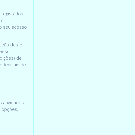
 registados.
 o
 o seu acesso
zação deste
esso,
ndições) de
redenciais de
s atividades
s opções,