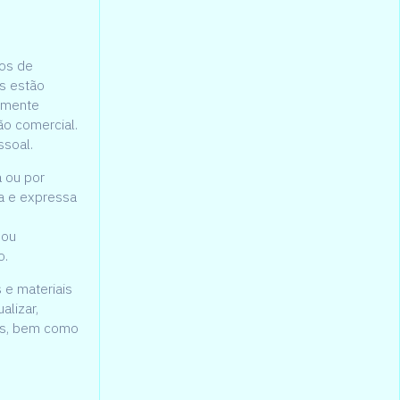
tos de
os estão
samente
ão comercial.
ssoal.
a ou por
ia e expressa
 ou
o.
 e materiais
alizar,
des, bem como