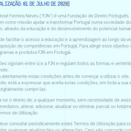
alização: 01 de julho de 2020)
osé Ferreira Neves (“FJN”) é uma Fundação de Direito Português,
m como missão ajudar a transformar Portugal numa sociedade do
, através da educação e do desenvolvimento do potencial huma
de facilitar o acesso à educação e à aprendizagem ao longo da vid
aquisição de competências em Portugal. Para atingir esse objetivo
ogramas e produtos FJN em Portugal.
ões vigoram entre si e a FJN e regulam todos as formas e vertent
site.
ia atentamente estas condições antes de começar a utilizar o site.
 site, está a expressar que aceita estas condições, em toda a sua
ntegralmente cumpri-las.
a-se o direito de, a qualquer momento, sem necessidade de aviso
mediatos, alterar, adicionar, atualizar ou eliminar, parcial ou totalm
rmos de Utilização.
 deve consultar periodicamente estes Termos de Utilização para c
das quaisquer atualizações ou alterações. Caso não concorde c