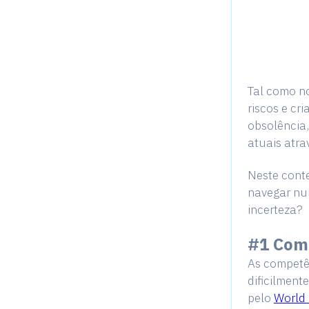
Tal como n
riscos e cr
obsolência,
atuais atra
Neste conte
navegar nu
incerteza?
#1 Com
As competê
dificilment
pelo
World