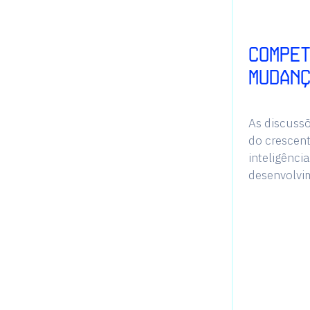
Compet
mudan
As discuss
do crescent
inteligênci
desenvolvi