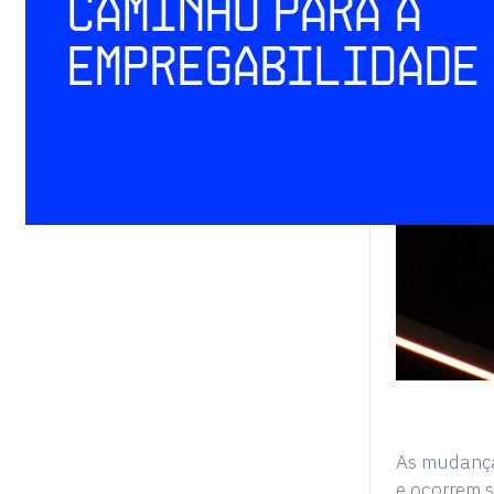
caminho para a
empregabilidade
As mudança
e ocorrem 