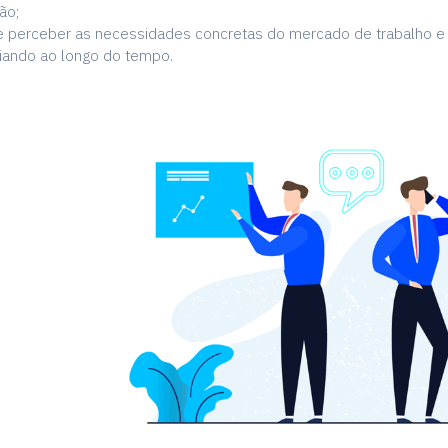
ão;
e perceber as necessidades concretas do mercado de trabalho 
riando ao longo do tempo.