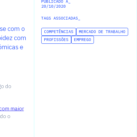
PUBLICADO A_
20
/
10
/
2020
TAGS ASSOCIADAS_
-se com o
COMPETÊNCIAS
MERCADO DE TRABALHO
pidez com
PROFISSÕES
EMPREGO
ómicas e
go do
 com maior
ído o