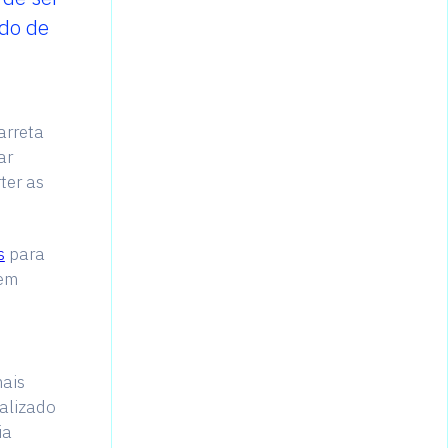
do de
arreta
ar
ter as
s
para
 em
ais
ealizado
ia