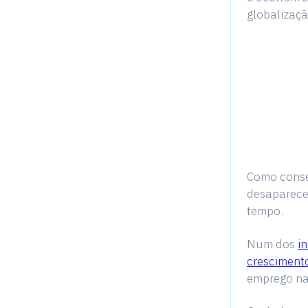
globalizaç
Como conse
desaparecem
tempo.
Num dos
i
cresciment
emprego na