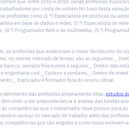
stram que, entre 2010 e 2018, várias profissões duplica
rabalhadores por conta de outrém.No topo desta variação
e profissões como (1.º) Especialista em políticas da admi
ialista em base de dados e redes, (3.º) Especialista de rede
s, (4.º) Programador Web e de multimédia, (5.º) Programa
te, as profissões que evidenciam o maior decréscimo do n
es, no mesmo intervalo de tempo, são as seguintes:_ Diret
e bancos, serviços financeiros e seguros;_ Diretor das indú
e engenharia civil;_ Carteiro e similares;_ Diretor de inves
ento;_ Explicador e formador fora do ensino oficial.
m detrimento das profissões propriamente ditas,
estudos d
o
têm vindo a dar preponderância à análise das tarefas ass
e às competências que o trabalhador deve possuir para as
cessário pensar no mercado de trabalho além das profissõ
 às competências que são exigidas e como estas evoluem a