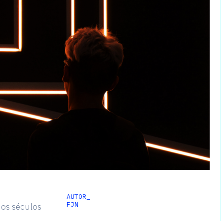
AUTOR_
FJN
dos séculos