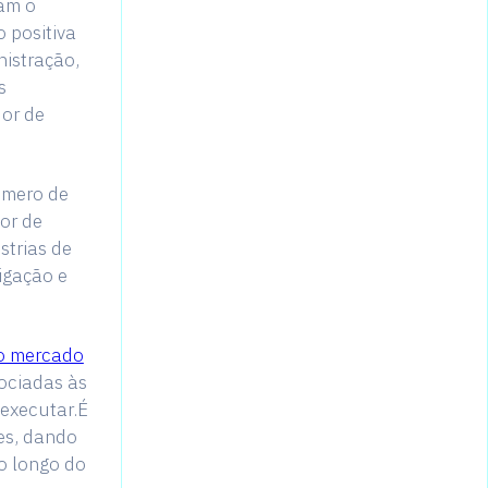
ram o
 positiva
nistração,
s
dor de
úmero de
or de
strias de
tigação e
o mercado
ociadas às
 executar.É
es, dando
o longo do