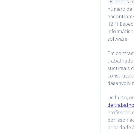
Os dados mo
número de t
encontram-s
(2.º) Espec
informática
software.
Em contras
trabalhador
sucursais d
construção 
desenvolvim
De facto, e
de trabalh
profissões 
por isso ne
prioridade