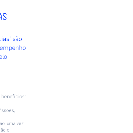
as
ias’ são
esempenho
elo
 benefícios:
fissões,
ção, uma vez
ção e