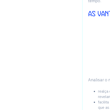
tempo.
As van
Analisar o 
realça
revelan
facili
que as