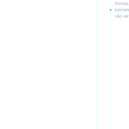
formaç
permit
vão va