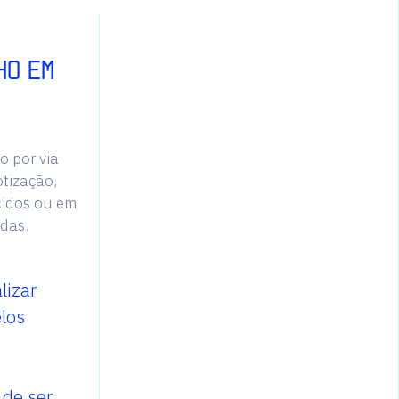
ho em
o por via
tização,
ecidos ou em
das.
lizar
los
de ser