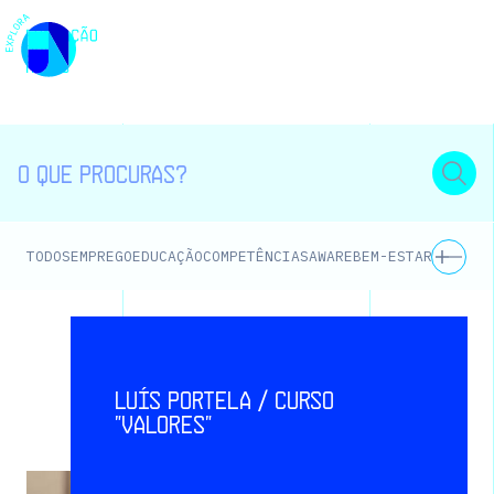
EMPREGO
EDUCAÇÃO
COMPETÊNCIAS
AWARE
BEM-ESTAR E SAÚD
TODOS
Luís Portela / Curso
"Valores"