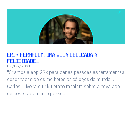
TALK
Erik Fernholm, uma vida dedicada à
felicidade_
02
/
06
/
2021
"Criamos a app 29k para dar às pessoas as ferramentas
desenhadas pelos melhores psicólogos do mundo ".
Carlos Oliveira e Erik Fernholm falam sobre a nova app
de desenvolvimento pessoal.