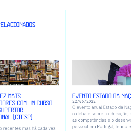
relacionados
INSIGHT
ARTIGO
vez mais
Evento Estado da Na
dores com um Curso
22
/
06
/
2022
O evento anual Estado da N
Superior
o debate sobre a educação, 
onal (CTeSP)
as competências e o desenv
pessoal em Portugal, tendo e
o recentes mas há cada vez