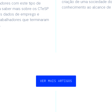
criação de uma sociedade d
adores com este tipo de
conhecimento ao alcance de 
 a saber mais sobre os CTeSP
ais dados de emprego e
trabalhadores que terminaram
.
VER MAIS ARTIGOS