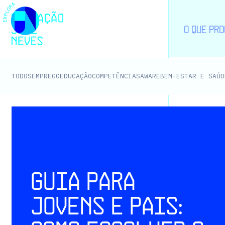
EMPREGO
EDUCAÇÃO
COMPETÊNCIAS
AWARE
BEM-ESTAR E SAÚD
TODOS
Guia para
jovens e pais: