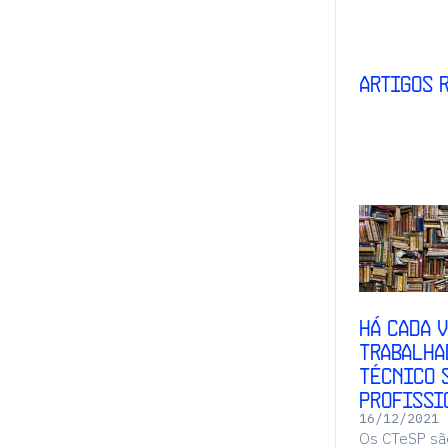
Artigos 
Há cada 
trabalha
Técnico 
Profissi
16
/
12
/
2021
Os CTeSP sã