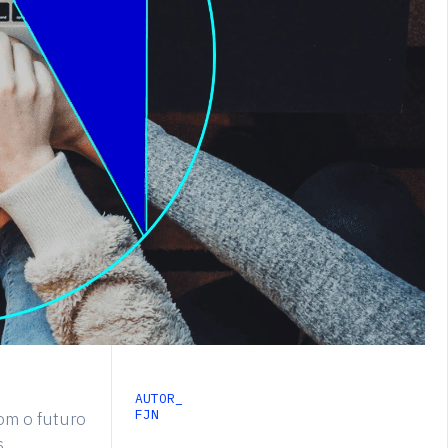
AUTOR_
FJN
om o futuro
s.