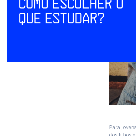
como escolher o
que estudar?
Para jovens
dos filhos 