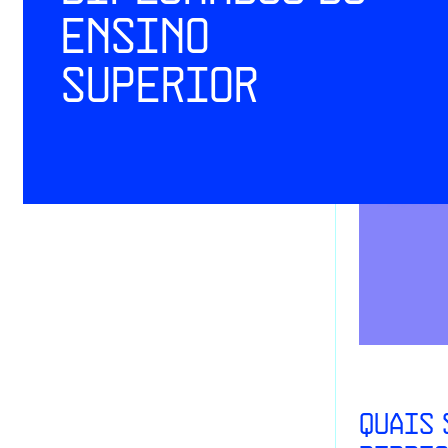
ensino
superior
QUAIS 