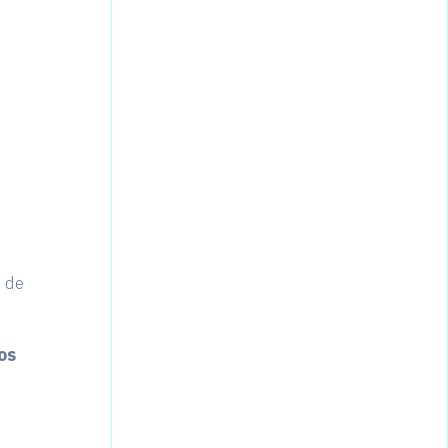
 de
os