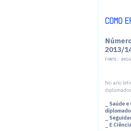
COMO E
Número 
2013/1
FONTE: BRIG
No ano let
diplomados
_ Saúde e
diplomado
_ Seguida
_ E Ciênci