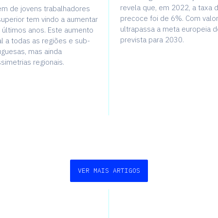
revela que, em 2022, a taxa
m de jovens trabalhadores
precoce foi de 6%. Com valor
uperior tem vindo a aumentar
ultrapassa a meta europeia 
 últimos anos. Este aumento
prevista para 2030.
al a todas as regiões e sub-
uguesas, mas ainda
simetrias regionais.
VER MAIS ARTIGOS