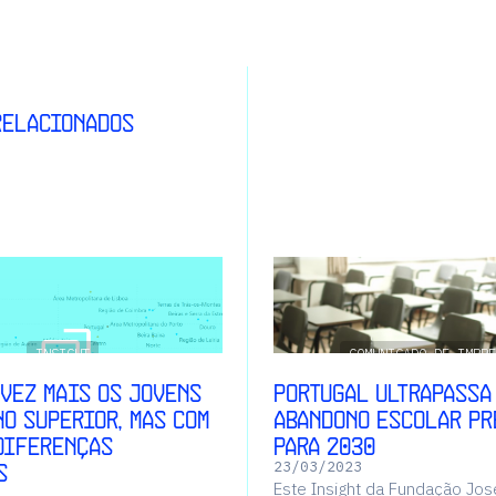
relacionados
INSIGHT
COMUNICADO DE IMPRE
 vez mais os jovens
Portugal ultrapassa
no superior, mas com
abandono escolar pr
diferenças
para 2030
s
23
/
03
/
2023
Este Insight da Fundação Jo