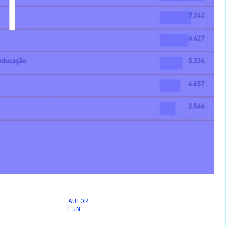
AUTOR_
FJN