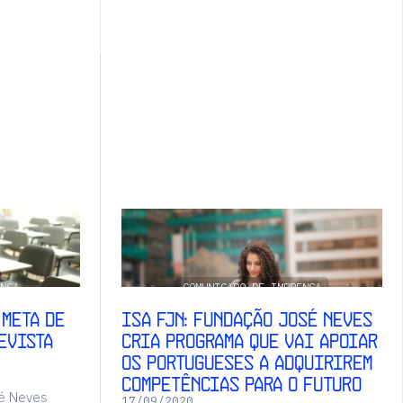
NSA
COMUNICADO DE IMPRENSA
 meta de
ISA FJN: Fundação José Neves
evista
cria programa que vai apoiar
os portugueses a adquirirem
competências para o Futuro
sé Neves
17
/
09
/
2020