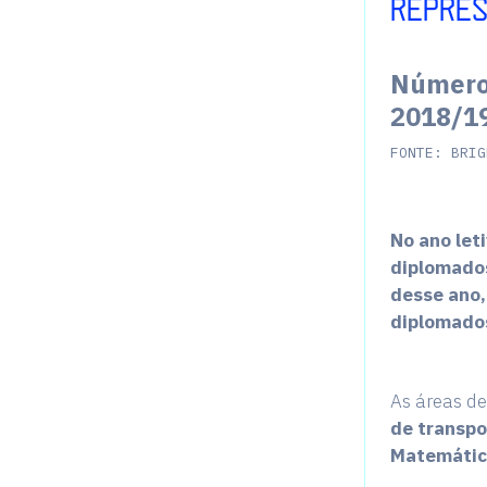
REPRES
Número 
2018/1
FONTE: BRIG
No ano let
diplomados
desse ano,
diplomado
As áreas d
de transpo
Matemática