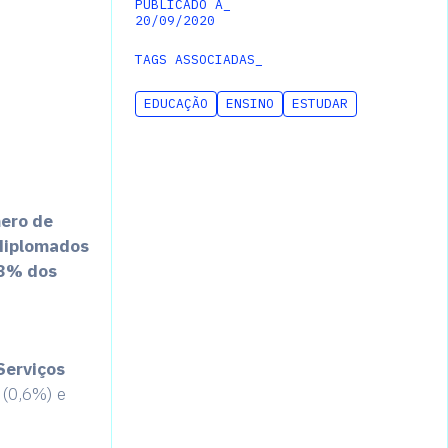
PUBLICADO A_
20
/
09
/
2020
TAGS ASSOCIADAS_
EDUCAÇÃO
ENSINO
ESTUDAR
mero de
 diplomados
13% dos
Serviços
(0,6%) e