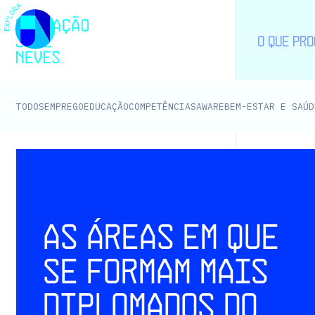
EMPREGO
EDUCAÇÃO
COMPETÊNCIAS
AWARE
BEM-ESTAR E SAÚD
TODOS
As áreas em que
se formam mais
diplomados do