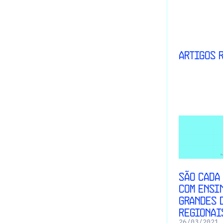
Artigos 
São cada
com ensi
grandes 
regionai
26
/
03
/
2021