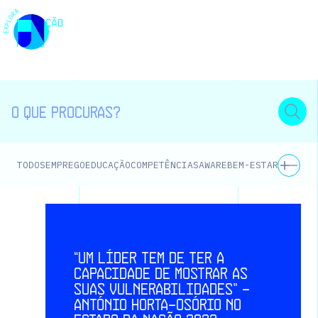
EMPREGO
EDUCAÇÃO
COMPETÊNCIAS
AWARE
BEM-ESTAR E SAÚD
TODOS
“Um líder tem de ter a
capacidade de mostrar as
suas vulnerabilidades” -
António Horta-Osório no