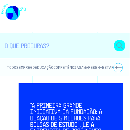
EMPREGO
EDUCAÇÃO
COMPETÊNCIAS
AWARE
BEM-ESTAR E SAÚD
TODOS
“A primeira grande
iniciativa da fundação: a
doação de 5 milhões para
bolsas de estudo”. Lê a