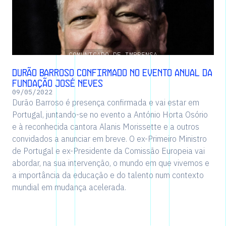
COMUNICADO DE IMPRENSA
Durão Barroso confirmado no evento anual da
Fundação José Neves
09
/
05
/
2022
Durão Barroso é presença confirmada e vai estar em
Portugal, juntando-se no evento a António Horta Osório
e à reconhecida cantora Alanis Morissette e a outros
convidados a anunciar em breve. O ex-Primeiro Ministro
de Portugal e ex-Presidente da Comissão Europeia vai
abordar, na sua intervenção, o mundo em que vivemos e
a importância da educação e do talento num contexto
mundial em mudança acelerada.