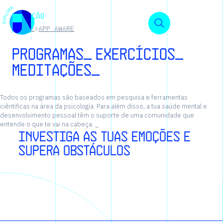
HOME
>
APP AWARE
P
r
o
g
r
a
m
a
s
_
e
x
e
r
c
í
c
i
o
s
_
m
e
d
i
t
a
ç
õ
e
s
_
Todos os programas são baseados em pesquisa e ferramentas
ciêntificas na área da psicologia. Para além disso, a tua saúde mental e
desenvolvimento pessoal têm o suporte de uma comunidade que
entende o que te vai na cabeça. _
Investiga as tuas emoções e
supera obstáculos