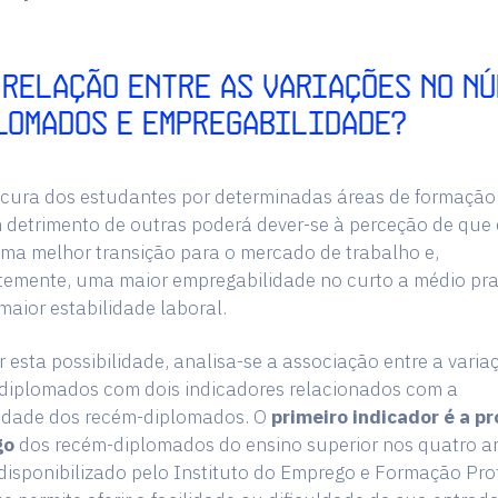
 RELAÇÃO ENTRE AS VARIAÇÕES NO N
LOMADOS E EMPREGABILIDADE?
ocura dos estudantes por determinadas áreas de formação
 detrimento de outras poderá dever-se à perceção de que 
ma melhor transição para o mercado de trabalho e,
emente, uma maior empregabilidade no curto a médio pr
aior estabilidade laboral.
r esta possibilidade, analisa-se a associação entre a varia
diplomados com dois indicadores relacionados com a
idade dos recém-diplomados. O
primeiro indicador
é a p
go
dos recém-diplomados do ensino superior nos quatro an
 disponibilizado pelo Instituto do Emprego e Formação Prof