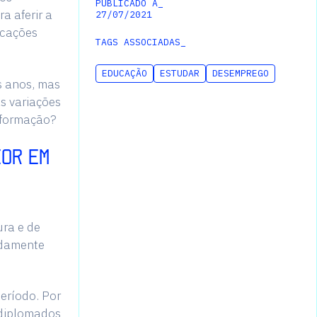
PUBLICADO A_
a aferir a
27
/
07
/
2021
icações
TAGS ASSOCIADAS_
EDUCAÇÃO
ESTUDAR
DESEMPREGO
s anos, mas
s variações
 formação?
IOR EM
ura e de
adamente
eríodo. Por
 diplomados