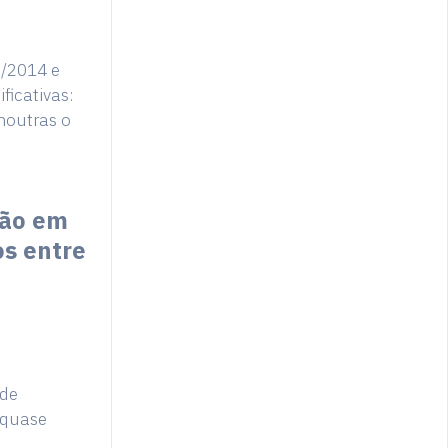
3/2014 e
ficativas:
noutras o
ção em
s entre
 de
 quase