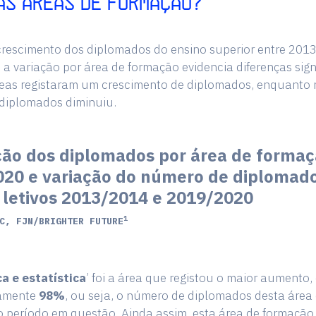
AS ÁREAS DE FORMAÇÃO?
crescimento dos diplomados do ensino superior entre 201
a variação por área de formação evidencia diferenças signi
eas registaram um crescimento de diplomados, enquanto 
diplomados diminuiu.
ão dos diplomados por área de forma
20 e variação do número de diplomado
 letivos 2013/2014 e 2019/2020
1
C, FJN/BRIGHTER FUTURE
a e estatística
’ foi a área que registou o maior aumento,
amente
98%
, ou seja, o número de diplomados desta área
 período em questão. Ainda assim, esta área de formação