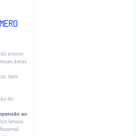
ÚMERO
 do ensino
essas áreas
azo, bem
ção do
ropensão ao
os letivos
issional