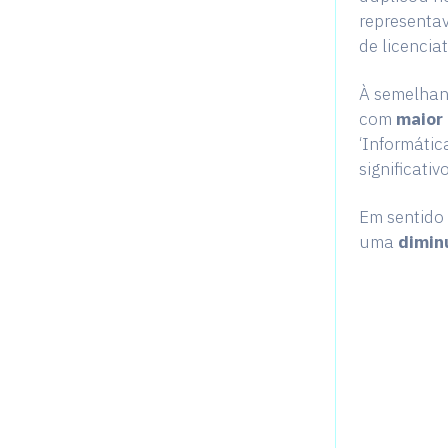
representa
de licencia
À semelhanç
com
maior
‘Informáti
significati
Em sentido 
uma
dimin