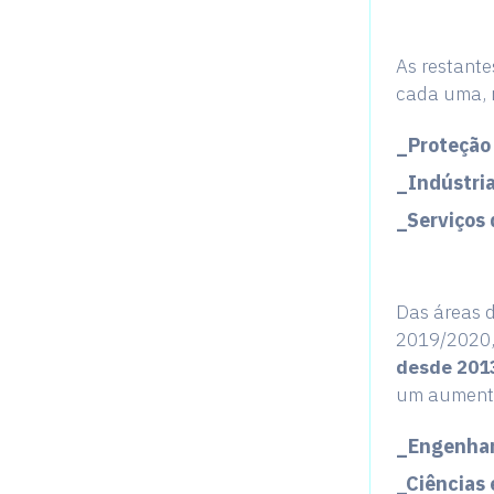
As restant
cada uma, 
_Proteção
_Indústri
_Serviços
Das áreas 
2019/2020, 
desde 201
um aumento 
_Engenhari
_Ciências