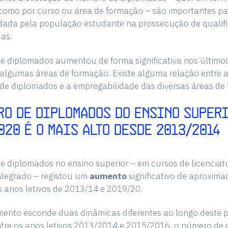
omo por curso ou área de formação – são importantes par
 dada pela população estudante na prossecução de qualif
as.
e diplomados aumentou de forma significativa nos último
lgumas áreas de formação. Existe alguma relação entre a
de diplomados e a empregabilidade das diversas áreas de
RO DE DIPLOMADOS DO ENSINO SUPER
020 É O MAIS ALTO DESDE 2013/2014
 diplomados no ensino superior – em cursos de licenciat
ntegrado – registou um
aumento
significativo de aproxim
s anos letivos de 2013/14 e 2019/20.
mento esconde duas dinâmicas diferentes ao longo deste p
ntre os anos letivos 2013/2014 e 2015/2016, o número de