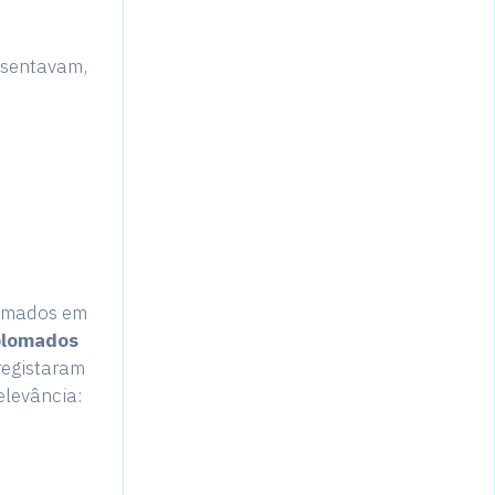
esentavam,
lomados em
iplomados
registaram
elevância: