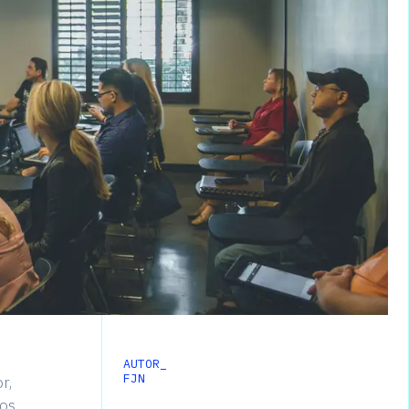
AUTOR_
FJN
r,
os