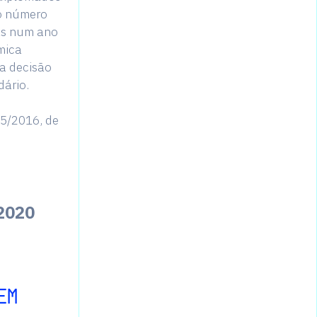
o número
s num ano
mica
na decisão
dário.
15/2016, de
/2020
EM