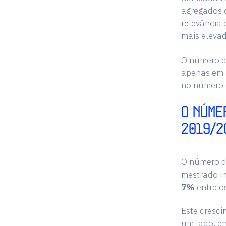
agregados c
relevância
mais elevad
O número d
apenas em a
no número 
O NÚME
2019/2
O número de
mestrado i
7%
entre o
Este cresci
um lado, e