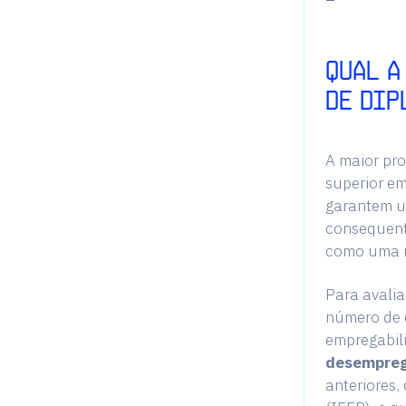
QUAL A
DE DIP
A maior pr
superior em
garantem u
consequent
como uma m
Para avalia
número de 
empregabil
desempre
anteriores,