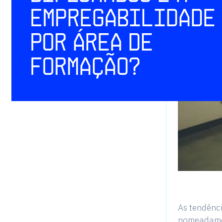
empregabilidade
por área de
formação?
As tendênci
nomeadamen