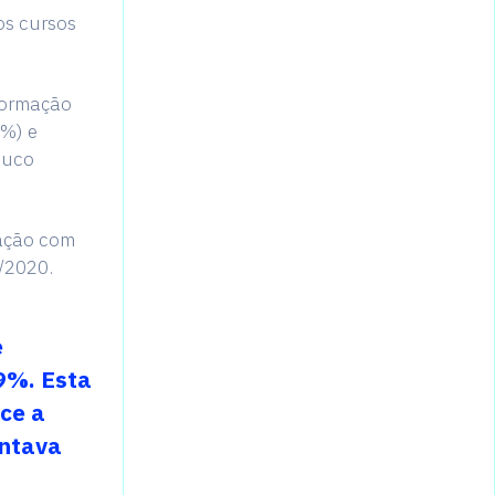
os cursos
 formação
0%) e
ouco
mação com
/2020.
e
9%. Esta
ce a
entava