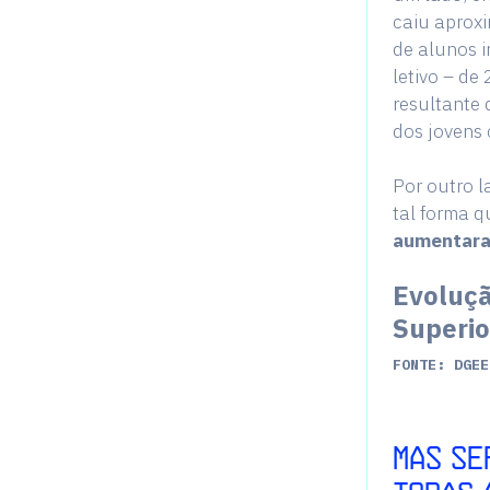
caiu apro
de alunos i
letivo – d
resultante 
dos jovens
Por outro l
tal forma q
aumentara
Evoluçã
Superio
FONTE: DGEE
MAS SE