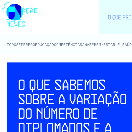
EMPREGO
EDUCAÇÃO
COMPETÊNCIAS
AWARE
BEM-ESTAR E SAÚD
TODOS
O que sabemos
sobre a variação
do número de
diplomados e a