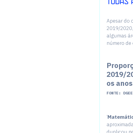
TODAS 
Apesar do 
2019/2020, 
algumas ár
número de 
Proporç
2019/20
os anos
FONTE: DGEE
‘
Matemátic
aproximad
duplicou no