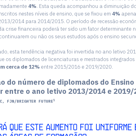
ximadamente
4%
. Esta queda acompanhou a diminuição d
nscritos nestes níveis de ensino, que se fixou em
4%
apena
e 2013/2014 para 2014/2015. O período de recessão econó
da crise financeira poderá ter sido um fator determinante 
 continuarem ou não os seus estudos após o ensino secun
ado, esta tendência negativa foi invertida no ano letivo 20
ue os diplomados de licenciaturas e mestrados integrados
m cerca de 12%
entre 2015/2016 e 2019/2020.
o do número de diplomados do Ensino
r entre o ano letivo 2013/2014 e 2019
1
C, FJN/BRIGHTER FUTURE
RÁ QUE ESTE AUMENTO FOI UNIFORME 